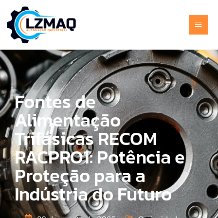
Fontes de
Alimentação
Trifásicas RECOM
RACPRO1: Potência e
Proteção para a
Indústria do Futuro