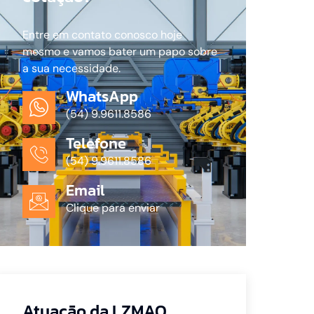
Entre em contato conosco hoje
mesmo e vamos bater um papo sobre
a sua necessidade.
WhatsApp
(54) 9.9611.8586
Telefone
(54) 9.9611.8586
Email
Clique para enviar
Atuação da LZMAQ