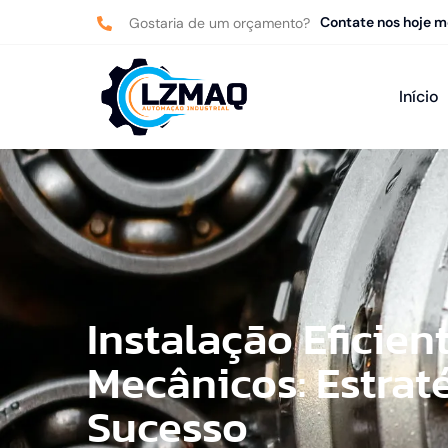
Contate nos hoje 
Gostaria de um orçamento?
Início
Instalação Eficie
Mecânicos: Estraté
Sucesso