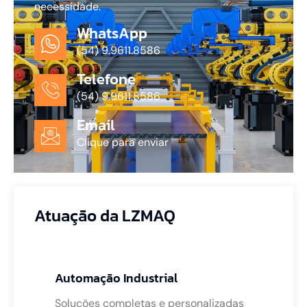
necessidade.
WhatsApp
(54) 9.9611.8586
Telefone
(54) 9.9611.8586
Email
Clique para enviar
Atuação da LZMAQ
Automação Industrial
Soluções completas e personalizadas