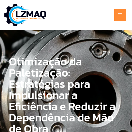
Otimização da
Paletização:
Estratégias para
Impulsionar a
Eficiência e Reduzir a
Dependência de Mão
de Obra