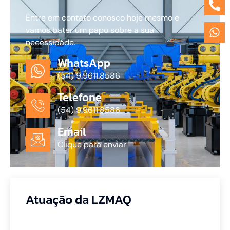
Entre em contato conosco hoje mesmo e
vamos bater um papo sobre a sua
necessidade.
WhatsApp
(54) 9.9611.8586
Telefone
(54) 9.9611.8586
Email
Clique para enviar
Atuação da LZMAQ