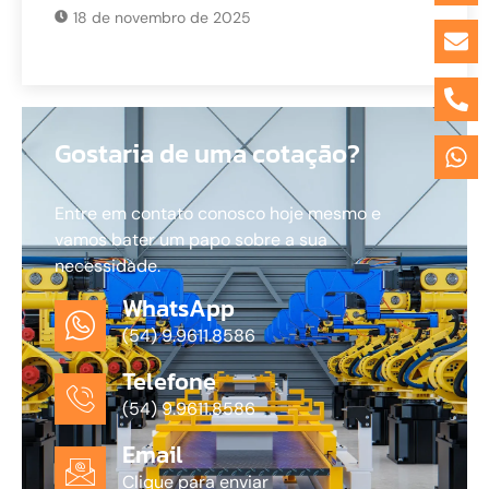
18 de novembro de 2025
Gostaria de uma cotação?
Entre em contato conosco hoje mesmo e
vamos bater um papo sobre a sua
necessidade.
WhatsApp
(54) 9.9611.8586
Telefone
(54) 9.9611.8586
Email
Clique para enviar