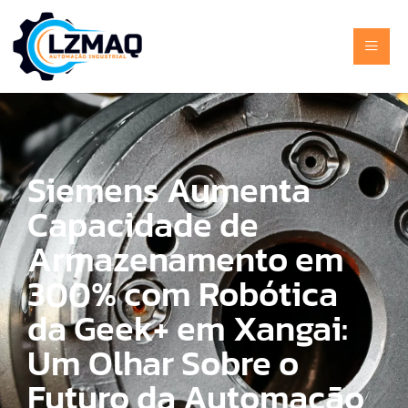
Siemens Aumenta
Capacidade de
Armazenamento em
300% com Robótica
da Geek+ em Xangai:
Um Olhar Sobre o
Futuro da Automação