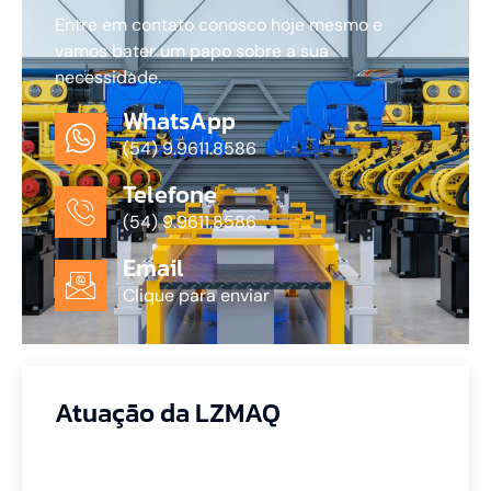
Entre em contato conosco hoje mesmo e
vamos bater um papo sobre a sua
necessidade.
WhatsApp
(54) 9.9611.8586
Telefone
(54) 9.9611.8586
Email
Clique para enviar
Atuação da LZMAQ