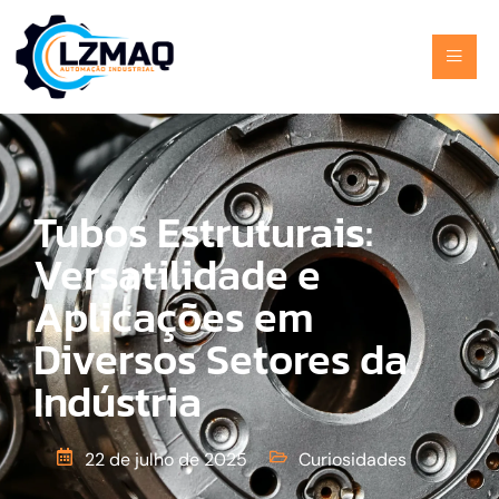
Tubos Estruturais:
Versatilidade e
Aplicações em
Diversos Setores da
Indústria
22 de julho de 2025
Curiosidades