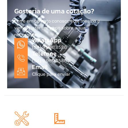
Gostaria de uma cotação?
Entre em contato conosco hoje mesmo e
vamos bater um papo sobre a sua
necessidade.
WhatsApp
(54) 9.9611.8586
Telefone
(54) 9.9611.8586
Email
Clique para enviar