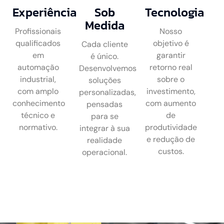
Experiência
Sob
Tecnologia
Medida
Profissionais
Nosso
qualificados
objetivo é
Cada cliente
em
garantir
é único.
automação
retorno real
Desenvolvemos
industrial,
sobre o
soluções
com amplo
investimento,
personalizadas,
conhecimento
com aumento
pensadas
técnico e
de
para se
normativo.
produtividade
integrar à sua
e redução de
realidade
custos.
operacional.