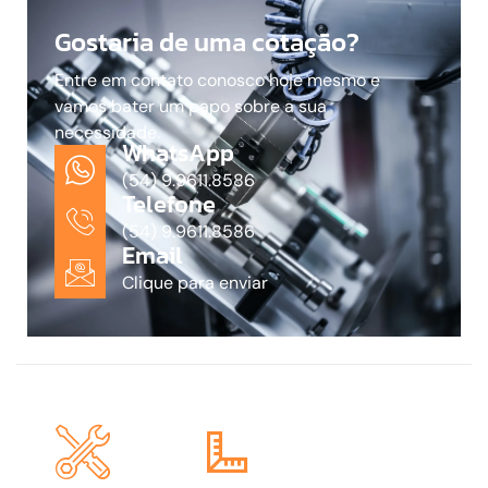
Gostaria de uma cotação?
Entre em contato conosco hoje mesmo e
vamos bater um papo sobre a sua
necessidade.
WhatsApp
(54) 9.9611.8586
Telefone
(54) 9.9611.8586
Email
Clique para enviar