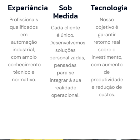
Experiência
Sob
Tecnologia
Medida
Profissionais
Nosso
qualificados
objetivo é
Cada cliente
em
garantir
é único.
automação
retorno real
Desenvolvemos
industrial,
sobre o
soluções
com amplo
investimento,
personalizadas,
conhecimento
com aumento
pensadas
técnico e
de
para se
normativo.
produtividade
integrar à sua
e redução de
realidade
custos.
operacional.