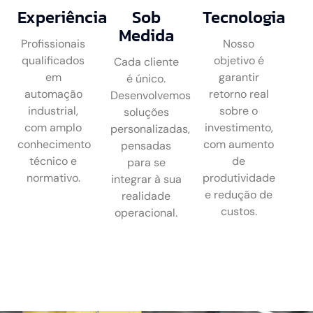
Experiência
Sob
Tecnologia
Medida
Profissionais
Nosso
qualificados
objetivo é
Cada cliente
em
garantir
é único.
automação
retorno real
Desenvolvemos
industrial,
sobre o
soluções
com amplo
investimento,
personalizadas,
conhecimento
com aumento
pensadas
técnico e
de
para se
normativo.
produtividade
integrar à sua
e redução de
realidade
custos.
operacional.