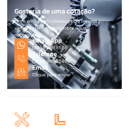
Gostaria de uma cotação?
Entre em contato conosco hoje mesmo e
vamos bater um papo sobre a sua
necessidade.
WhatsApp
(54) 9.9611.8586
Telefone
(54) 9.9611.8586
Email
Clique para enviar