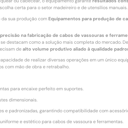
 rosquear ou cabecear, o equipamento garante
resultados cons
colha certa para o setor madeireiro e de utensílios manuais.
ão da sua produção com
Equipamentos para produção de ca
 e precisão na fabricação de cabos de vassouras e ferram
se destacam como a solução mais completa do mercado. De
precisam de
alto volume produtivo aliado à qualidade padro
capacidade de realizar diversas operações em um único equ
os com mão de obra e retrabalho.
ntas para encaixe perfeito em suportes.
stes dimensionais.
s e padronizadas, garantindo compatibilidade com acessório
niforme e estético para cabos de vassoura e ferramentas.