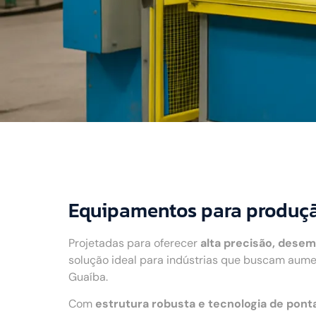
Equipamentos para produçã
Projetadas para oferecer
alta precisão, desem
solução ideal para indústrias que buscam aume
Guaíba.
Com
estrutura robusta e tecnologia de pont