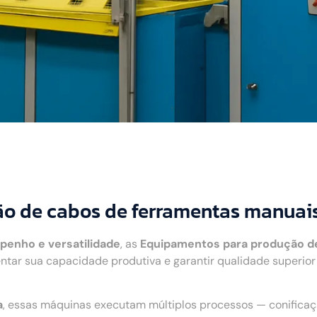
o de cabos de ferramentas manuai
penho e versatilidade
, as
Equipamentos para produção d
ntar sua capacidade produtiva e garantir qualidade superio
a
, essas máquinas executam múltiplos processos — conifica