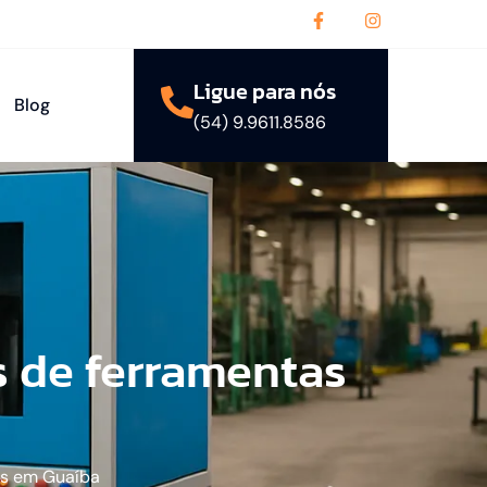
Ligue para nós
Blog
(54) 9.9611.8586
 de ferramentas
is em Guaíba