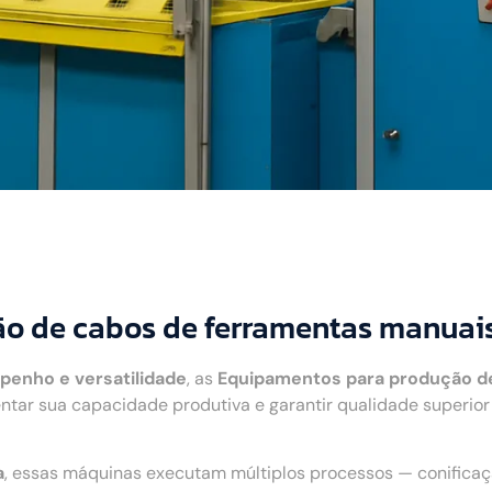
o de cabos de ferramentas manuai
penho e versatilidade
, as
Equipamentos para produção d
ntar sua capacidade produtiva e garantir qualidade superio
a
, essas máquinas executam múltiplos processos — conifica