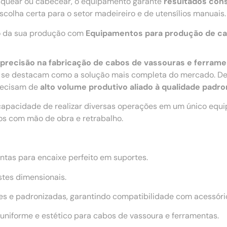
 rosquear ou cabecear, o equipamento garante
resultados cons
colha certa para o setor madeireiro e de utensílios manuais.
ão da sua produção com
Equipamentos para produção de ca
 e precisão na fabricação de cabos de vassouras e ferram
se destacam como a solução mais completa do mercado. De
precisam de
alto volume produtivo aliado à qualidade padro
capacidade de realizar diversas operações em um único equ
os com mão de obra e retrabalho.
ntas para encaixe perfeito em suportes.
stes dimensionais.
s e padronizadas, garantindo compatibilidade com acessório
niforme e estético para cabos de vassoura e ferramentas.