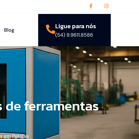
Ligue para nós
Blog
(54) 9.9611.8586
 de ferramentas
s em Pelotas