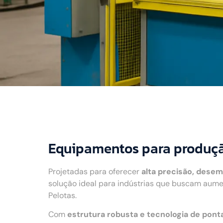
Equipamentos para produçã
Projetadas para oferecer
alta precisão, desem
solução ideal para indústrias que buscam aume
Pelotas.
Com
estrutura robusta e tecnologia de pont