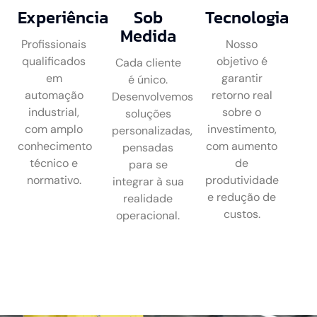
Experiência
Sob
Tecnologia
Medida
Profissionais
Nosso
qualificados
objetivo é
Cada cliente
em
garantir
é único.
automação
retorno real
Desenvolvemos
industrial,
sobre o
soluções
com amplo
investimento,
personalizadas,
conhecimento
com aumento
pensadas
técnico e
de
para se
normativo.
produtividade
integrar à sua
e redução de
realidade
custos.
operacional.