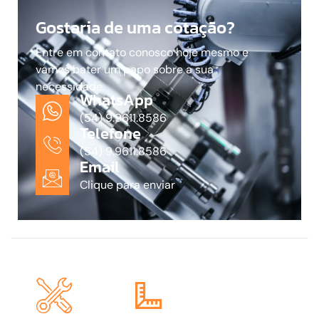
Gostaria de uma cotação?
Entre em contato conosco hoje mesmo e
vamos bater um papo sobre a sua
necessidade.
WhatsApp
(54) 9.9611.8586
Telefone
(54) 9.9611.8586
Email
Clique para enviar