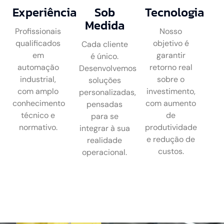
Experiência
Sob
Tecnologia
Medida
Profissionais
Nosso
qualificados
objetivo é
Cada cliente
em
garantir
é único.
automação
retorno real
Desenvolvemos
industrial,
sobre o
soluções
com amplo
investimento,
personalizadas,
conhecimento
com aumento
pensadas
técnico e
de
para se
normativo.
produtividade
integrar à sua
e redução de
realidade
custos.
operacional.