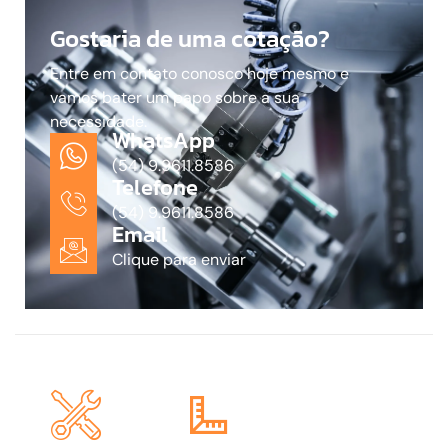
Gostaria de uma cotação?
Entre em contato conosco hoje mesmo e
vamos bater um papo sobre a sua
necessidade.
WhatsApp
(54) 9.9611.8586
Telefone
(54) 9.9611.8586
Email
Clique para enviar