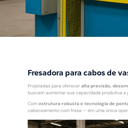
Fresadora para cabos de v
Projetadas para oferecer
alta precisão, desem
buscam aumentar sua capacidade produtiva e g
Com
estrutura robusta e tecnologia de pont
cabeceamento com fresa — em uma única operaç