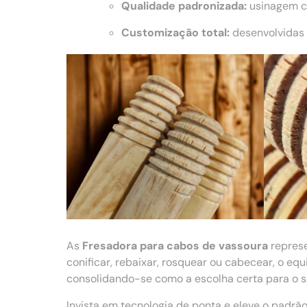
Qualidade padronizada:
usinagem co
Customização total:
desenvolvidas 
As
Fresadora para cabos de vassoura
repres
conificar, rebaixar, rosquear ou cabecear, o e
consolidando-se como a escolha certa para o se
Invista em tecnologia de ponta e eleve o padr