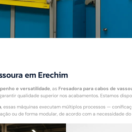
assoura em Erechim
penho e versatilidade
, as
Fresadora para cabos de vasso
arantir qualidade superior nos acabamentos. Estamos dispo
a
, essas máquinas executam múltiplos processos — conifica
ão ou de forma modular, de acordo com a necessidade do c