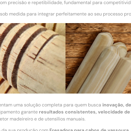
m precisão e repetibilidade, fundamental para competitivi
sob medida para integrar perfeitamente ao seu processo pro
entam uma solução completa para quem busca
inovação, d
quipamento garante
resultados consistentes, velocidade de
tor madeireiro e de utensílios manuais.
ão da sua produção com
Fresadora para cabos de vassoura
.