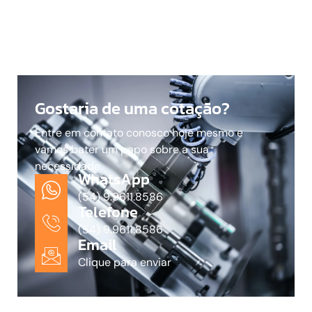
Gostaria de uma cotação?
Entre em contato conosco hoje mesmo e
vamos bater um papo sobre a sua
necessidade.
WhatsApp
(54) 9.9611.8586
Telefone
(54) 9.9611.8586
Email
Clique para enviar