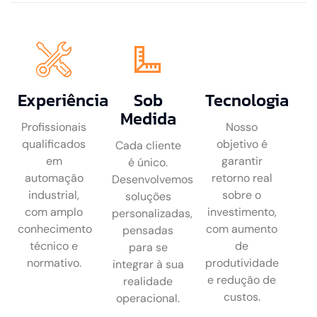
Experiência
Sob
Tecnologia
Medida
Profissionais
Nosso
qualificados
objetivo é
Cada cliente
em
garantir
é único.
automação
retorno real
Desenvolvemos
industrial,
sobre o
soluções
com amplo
investimento,
personalizadas,
conhecimento
com aumento
pensadas
técnico e
de
para se
normativo.
produtividade
integrar à sua
e redução de
realidade
custos.
operacional.