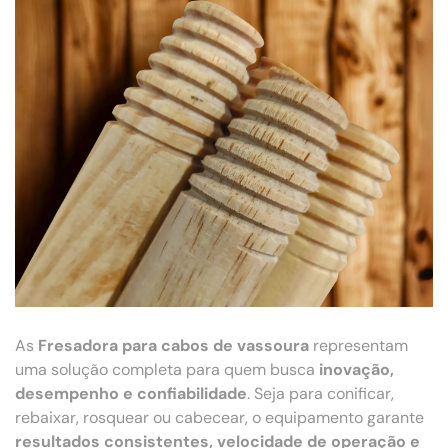
As
Fresadora para cabos de vassoura
representam
uma solução completa para quem busca
inovação,
desempenho e confiabilidade
. Seja para conificar,
rebaixar, rosquear ou cabecear, o equipamento garante
resultados consistentes, velocidade de operação e