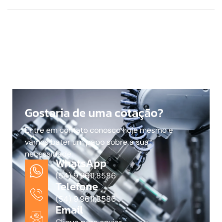
Gostaria de uma cotação?
Entre em contato conosco hoje mesmo e
vamos bater um papo sobre a sua
necessidade.
WhatsApp
(54) 9.9611.8586
Telefone
(54) 9.9611.8586
Email