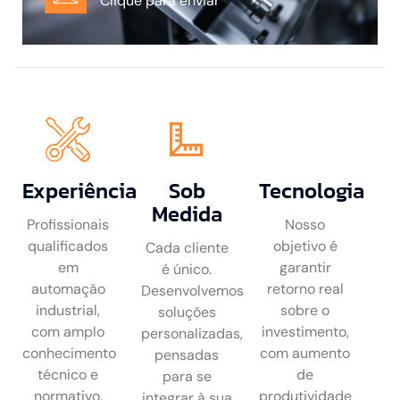
Clique para enviar
Experiência
Sob
Tecnologia
Medida
Profissionais
Nosso
qualificados
objetivo é
Cada cliente
em
garantir
é único.
automação
retorno real
Desenvolvemos
industrial,
sobre o
soluções
com amplo
investimento,
personalizadas,
conhecimento
com aumento
pensadas
técnico e
de
para se
normativo.
produtividade
integrar à sua