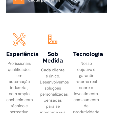
Clique para enviar
Experiência
Sob
Tecnologia
Medida
Profissionais
Nosso
qualificados
objetivo é
Cada cliente
em
garantir
é único.
automação
retorno real
Desenvolvemos
industrial,
sobre o
soluções
com amplo
investimento,
personalizadas,
conhecimento
com aumento
pensadas
técnico e
de
para se
normativo.
produtividade
integrar à sua