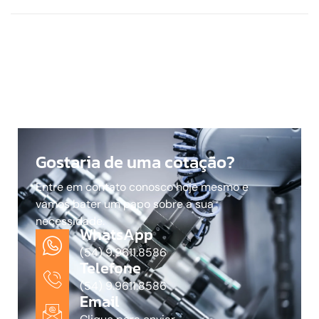
Gostaria de uma cotação?
Entre em contato conosco hoje mesmo e
vamos bater um papo sobre a sua
necessidade.
WhatsApp
(54) 9.9611.8586
Telefone
(54) 9.9611.8586
Email