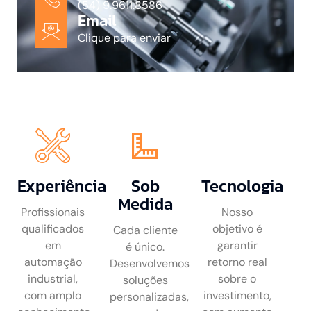
(54) 9.9611.8586
Email
Clique para enviar
Experiência
Sob
Tecnologia
Medida
Profissionais
Nosso
qualificados
objetivo é
Cada cliente
em
garantir
é único.
automação
retorno real
Desenvolvemos
industrial,
sobre o
soluções
com amplo
investimento,
personalizadas,