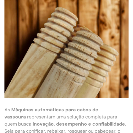
As
Máquinas automáticas para cabos de
vassoura
representam uma solução completa para
quem busca
inovação, desempenho e confiabilidade
.
Seja para conificar, rebaixar, rosquear ou cabecear, o