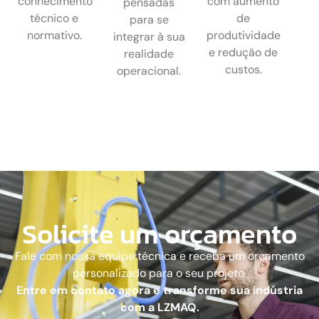
conhecimento
com aumento
pensadas
técnico e
de
para se
normativo.
produtividade
integrar à sua
e redução de
realidade
custos.
operacional.
Solicite um orçamento
Fale com nossa equipe técnica e receba um orçamento
personalizado para o seu projeto.
Entre em contato agora e transforme sua indústria
com a LZMAQ.