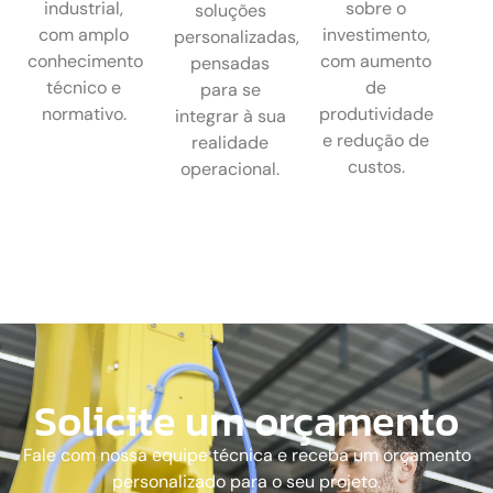
industrial,
sobre o
soluções
com amplo
investimento,
personalizadas,
conhecimento
com aumento
pensadas
técnico e
de
para se
normativo.
produtividade
integrar à sua
e redução de
realidade
custos.
operacional.
Solicite um orçamento
Fale com nossa equipe técnica e receba um orçamento
personalizado para o seu projeto.