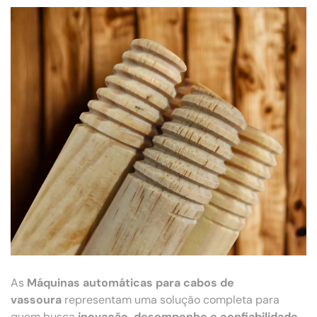
As
Máquinas automáticas para cabos de
vassoura
representam uma solução completa para
quem busca
inovação, desempenho e confiabilidade
.