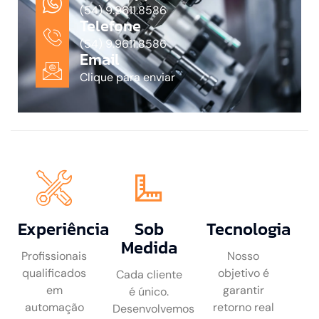
(54) 9.9611.8586
Telefone
(54) 9.9611.8586
Email
Clique para enviar
Experiência
Sob
Tecnologia
Medida
Profissionais
Nosso
qualificados
objetivo é
Cada cliente
em
garantir
é único.
automação
retorno real
Desenvolvemos