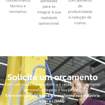
conhecimento
com aumento
pensadas
técnico e
de
para se
normativo.
produtividade
integrar à sua
e redução de
realidade
custos.
operacional.
Solicite um orçamento
Fale com nossa equipe técnica e receba um orçamento
personalizado para o seu projeto.
Entre em contato agora e transforme sua indústria
com a LZMAQ.