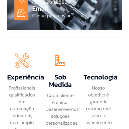
(54) 9.9611.8586
Email
Clique para enviar
Experiência
Sob
Tecnologia
Medida
Profissionais
Nosso
qualificados
objetivo é
Cada cliente
em
garantir
é único.
automação
retorno real
Desenvolvemos
industrial,
sobre o
soluções
com amplo
investimento,
personalizadas,