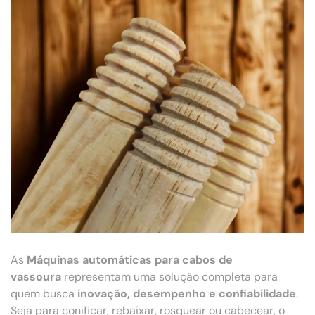
As
Máquinas automáticas para cabos de
vassoura
representam uma solução completa para
quem busca
inovação, desempenho e confiabilidade
.
Seja para conificar, rebaixar, rosquear ou cabecear, o