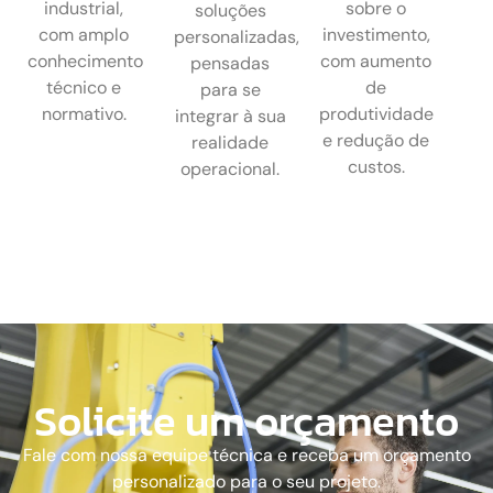
industrial,
sobre o
soluções
com amplo
investimento,
personalizadas,
conhecimento
com aumento
pensadas
técnico e
de
para se
normativo.
produtividade
integrar à sua
e redução de
realidade
custos.
operacional.
Solicite um orçamento
Fale com nossa equipe técnica e receba um orçamento
personalizado para o seu projeto.