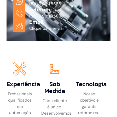
(54) 9.9611.8586
Telefone
(54) 9.9611.8586
Email
Clique para enviar
Experiência
Sob
Tecnologia
Medida
Profissionais
Nosso
qualificados
objetivo é
Cada cliente
em
garantir
é único.
automação
retorno real
Desenvolvemos