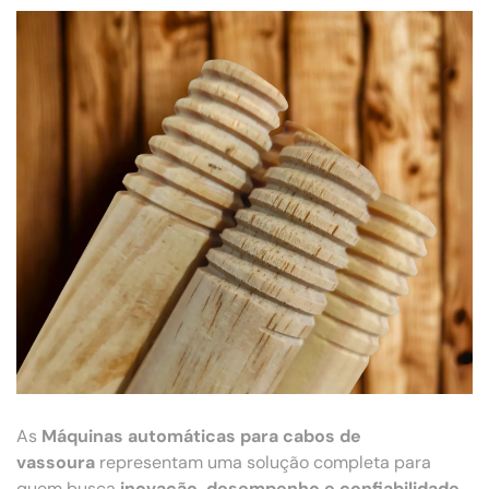
As
Máquinas automáticas para cabos de
vassoura
representam uma solução completa para
quem busca
inovação, desempenho e confiabilidade
.