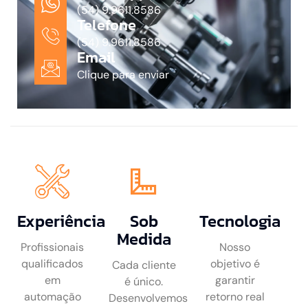
(54) 9.9611.8586
Telefone
(54) 9.9611.8586
Email
Clique para enviar
Experiência
Sob
Tecnologia
Medida
Profissionais
Nosso
qualificados
objetivo é
Cada cliente
em
garantir
é único.
automação
retorno real
Desenvolvemos