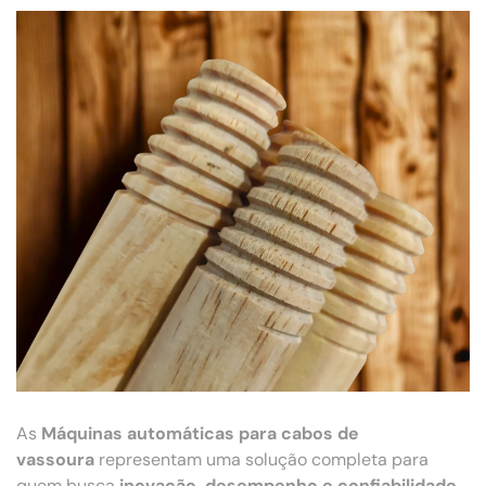
As
Máquinas automáticas para cabos de
vassoura
representam uma solução completa para
quem busca
inovação, desempenho e confiabilidade
.