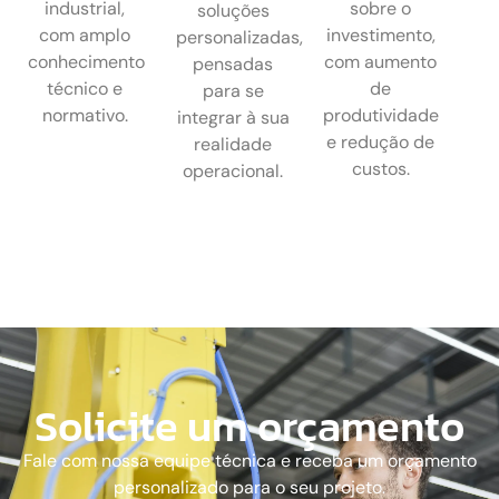
industrial,
sobre o
soluções
com amplo
investimento,
personalizadas,
conhecimento
com aumento
pensadas
técnico e
de
para se
normativo.
produtividade
integrar à sua
e redução de
realidade
custos.
operacional.
Solicite um orçamento
Fale com nossa equipe técnica e receba um orçamento
personalizado para o seu projeto.