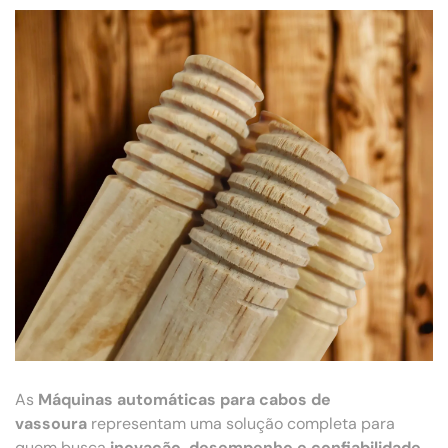
As
Máquinas automáticas para cabos de
vassoura
representam uma solução completa para
quem busca
inovação, desempenho e confiabilidade
.