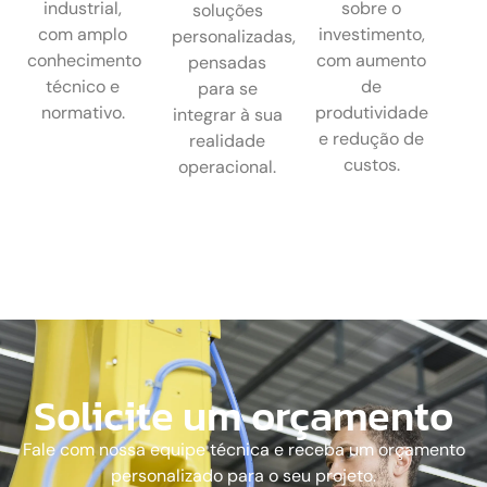
industrial,
sobre o
soluções
com amplo
investimento,
personalizadas,
conhecimento
com aumento
pensadas
técnico e
de
para se
normativo.
produtividade
integrar à sua
e redução de
realidade
custos.
operacional.
Solicite um orçamento
Fale com nossa equipe técnica e receba um orçamento
personalizado para o seu projeto.