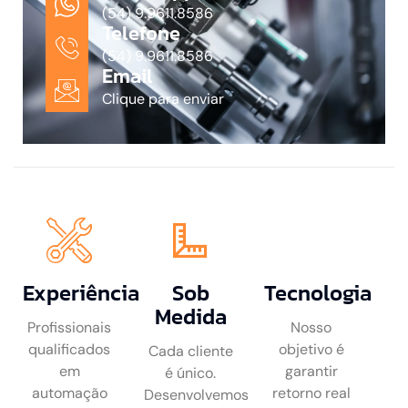
(54) 9.9611.8586
Telefone
(54) 9.9611.8586
Email
Clique para enviar
Experiência
Sob
Tecnologia
Medida
Profissionais
Nosso
qualificados
objetivo é
Cada cliente
em
garantir
é único.
automação
retorno real
Desenvolvemos