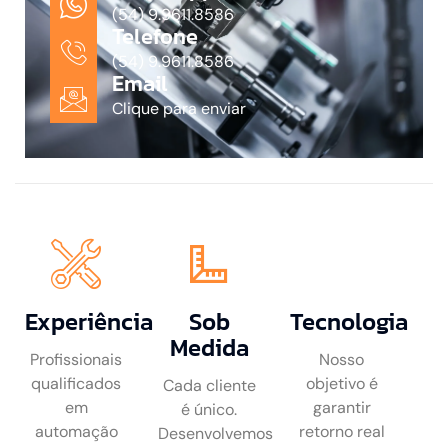
(54) 9.9611.8586
Telefone
(54) 9.9611.8586
Email
Clique para enviar
Experiência
Sob
Tecnologia
Medida
Profissionais
Nosso
qualificados
objetivo é
Cada cliente
em
garantir
é único.
automação
retorno real
Desenvolvemos