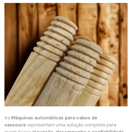
As
Máquinas automáticas para cabos de
vassoura
representam uma solução completa para
quem busca
inovação, desempenho e confiabilidade
.