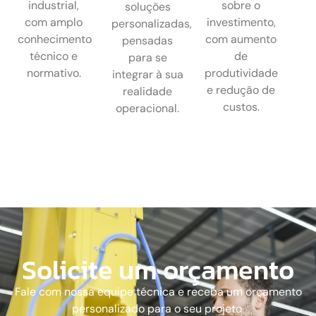
industrial,
sobre o
soluções
com amplo
investimento,
personalizadas,
conhecimento
com aumento
pensadas
técnico e
de
para se
normativo.
produtividade
integrar à sua
e redução de
realidade
custos.
operacional.
Solicite um orçamento
Fale com nossa equipe técnica e receba um orçamento
personalizado para o seu projeto.