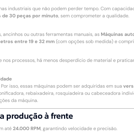
nhas industriais que não podem perder tempo. Com capacidad
 de 30 peças por minuto
, sem comprometer a qualidade.
s, ancinhos ou outras ferramentas manuais, as
Máquinas aut
etros entre 19 e 32 mm
(com opções sob medida) e compr
e nos processos, há menos desperdício de material e pratic
idade
. Por isso, essas máquinas podem ser adquiridas em sua
vers
onificadora, rebaixadeira, rosquiadeira ou cabeceadora individ
nções da máquina.
a produção à frente
m até
24.000 RPM
, garantindo velocidade e precisão.