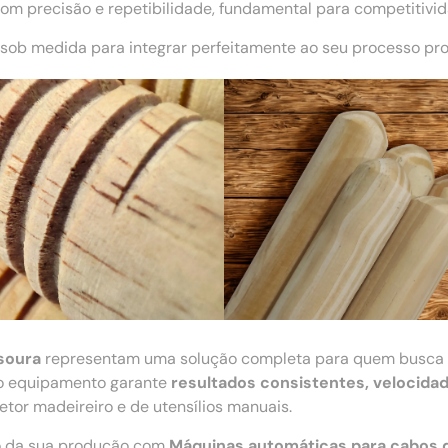
m precisão e repetibilidade, fundamental para competitivi
sob medida para integrar perfeitamente ao seu processo pro
soura
representam uma solução completa para quem busca
, o equipamento garante
resultados consistentes, velocida
tor madeireiro e de utensílios manuais.
ão da sua produção com
Máquinas automáticas para cabos 