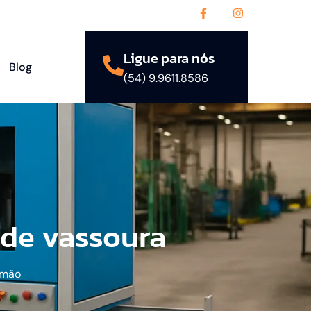
Ligue para nós
Blog
(54) 9.9611.8586
 de vassoura
amão