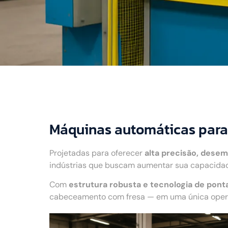
Máquinas automáticas para
Projetadas para oferecer
alta precisão, desem
indústrias que buscam aumentar sua capacidad
Com
estrutura robusta e tecnologia de pont
cabeceamento com fresa — em uma única operaç