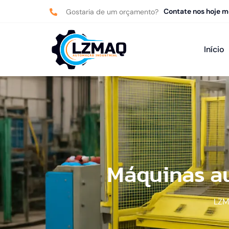
Contate nos hoje 
Gostaria de um orçamento?
Início
Máquinas au
LZ