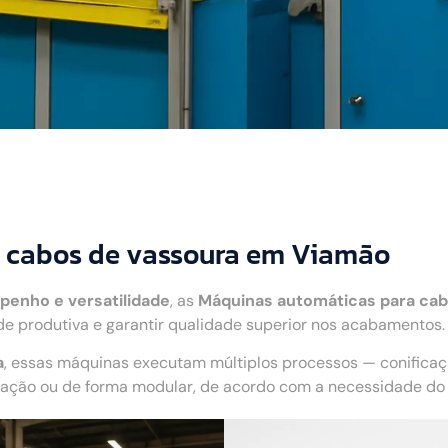
 cabos de vassoura em Viamão
penho e versatilidade
, as
Máquinas automáticas para cab
e produtiva e garantir qualidade superior nos acabamentos.
a
, essas máquinas executam múltiplos processos — conifica
ão ou de forma modular, de acordo com a necessidade do c