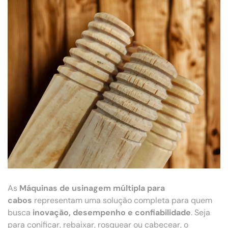
As
Máquinas de usinagem múltipla para
cabos
representam uma solução completa para quem
busca
inovação, desempenho e confiabilidade
. Seja
para conificar, rebaixar, rosquear ou cabecear, o