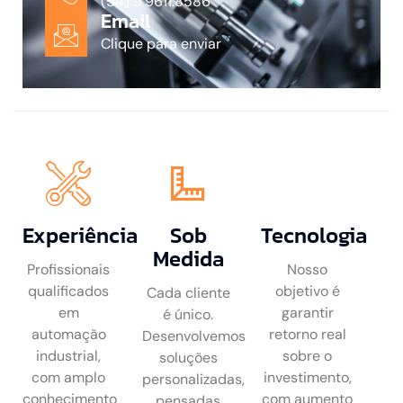
(54) 9.9611.8586
Email
Clique para enviar
Experiência
Sob
Tecnologia
Medida
Profissionais
Nosso
qualificados
objetivo é
Cada cliente
em
garantir
é único.
automação
retorno real
Desenvolvemos
industrial,
sobre o
soluções
com amplo
investimento,
personalizadas,
conhecimento
com aumento
pensadas