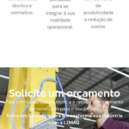
técnico e
de
para se
normativo.
produtividade
integrar à sua
e redução de
realidade
custos.
operacional.
Solicite um orçamento
Fale com nossa equipe técnica e receba um orçamento
personalizado para o seu projeto.
Entre em contato agora e transforme sua indústria
com a LZMAQ.