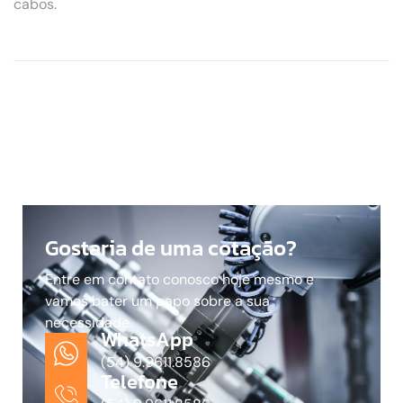
cabos.
Gostaria de uma cotação?
Entre em contato conosco hoje mesmo e
vamos bater um papo sobre a sua
necessidade.
WhatsApp
(54) 9.9611.8586
Telefone