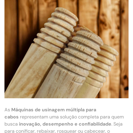
As
Máquinas de usinagem múltipla para
cabos
representam uma solução completa para quem
busca
inovação, desempenho e confiabilidade
. Seja
para conificar, rebaixar, rosquear ou cabecear, o