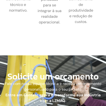
técnico e
de
para se
normativo.
produtividade
integrar à sua
e redução de
realidade
custos.
operacional.
Solicite um orçamento
Fale com nossa equipe técnica e receba um orçamento
personalizado para o seu projeto.
Entre em contato agora e transforme sua indústria
com a LZMAQ.