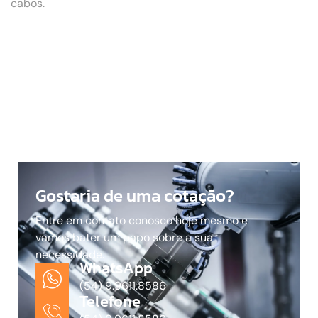
cabos.
Gostaria de uma cotação?
Entre em contato conosco hoje mesmo e
vamos bater um papo sobre a sua
necessidade.
WhatsApp
(54) 9.9611.8586
Telefone