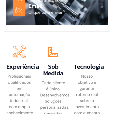
(54) 9.9611.8586
Email
Clique para enviar
Experiência
Sob
Tecnologia
Medida
Profissionais
Nosso
qualificados
objetivo é
Cada cliente
em
garantir
é único.
automação
retorno real
Desenvolvemos
industrial,
sobre o
soluções
com amplo
investimento,
personalizadas,
conhecimento
com aumento
pensadas