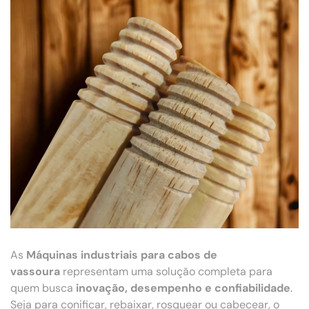
As
Máquinas industriais para cabos de
vassoura
representam uma solução completa para
quem busca
inovação, desempenho e confiabilidade
.
Seja para conificar, rebaixar, rosquear ou cabecear, o