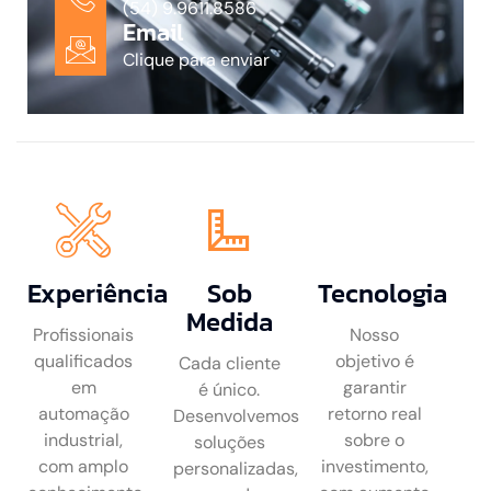
(54) 9.9611.8586
Email
Clique para enviar
Experiência
Sob
Tecnologia
Medida
Profissionais
Nosso
qualificados
objetivo é
Cada cliente
em
garantir
é único.
automação
retorno real
Desenvolvemos
industrial,
sobre o
soluções
com amplo
investimento,
personalizadas,