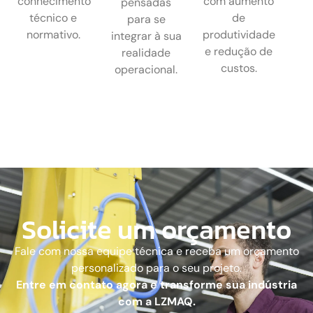
conhecimento
com aumento
pensadas
técnico e
de
para se
normativo.
produtividade
integrar à sua
e redução de
realidade
custos.
operacional.
Solicite um orçamento
Fale com nossa equipe técnica e receba um orçamento
personalizado para o seu projeto.
Entre em contato agora e transforme sua indústria
com a LZMAQ.