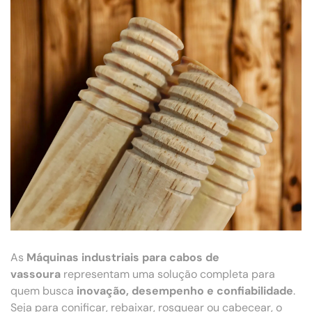
As
Máquinas industriais para cabos de
vassoura
representam uma solução completa para
quem busca
inovação, desempenho e confiabilidade
.
Seja para conificar, rebaixar, rosquear ou cabecear, o