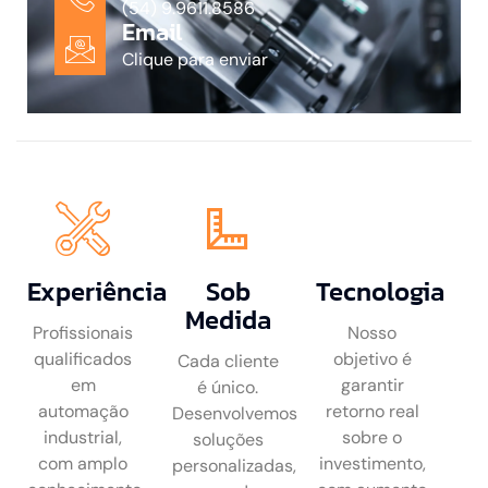
(54) 9.9611.8586
Email
Clique para enviar
Experiência
Sob
Tecnologia
Medida
Profissionais
Nosso
qualificados
objetivo é
Cada cliente
em
garantir
é único.
automação
retorno real
Desenvolvemos
industrial,
sobre o
soluções
com amplo
investimento,
personalizadas,