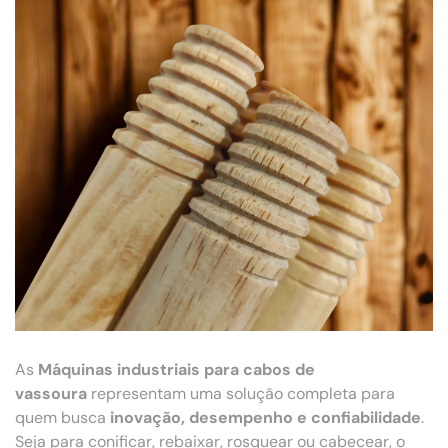
As
Máquinas industriais para cabos de
vassoura
representam uma solução completa para
quem busca
inovação, desempenho e confiabilidade
.
Seja para conificar, rebaixar, rosquear ou cabecear, o