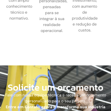
com amplo
investimento,
personalizadas,
conhecimento
com aumento
pensadas
técnico e
de
para se
normativo.
produtividade
integrar à sua
e redução de
realidade
custos.
operacional.
Solicite um orçamento
Fale com nossa equipe técnica e receba um orçamento
personalizado para o seu projeto.
Entre em contato agora e transforme sua indústria