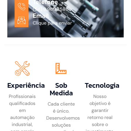
Telefone
(54) 9.9611.8586
Email
Clique para enviar
Experiência
Sob
Tecnologia
Medida
Profissionais
Nosso
qualificados
objetivo é
Cada cliente
em
garantir
é único.
automação
retorno real
Desenvolvemos
industrial,
sobre o
soluções