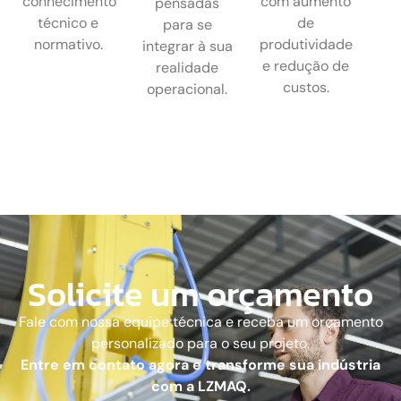
conhecimento
com aumento
pensadas
técnico e
de
para se
normativo.
produtividade
integrar à sua
e redução de
realidade
custos.
operacional.
Solicite um orçamento
Fale com nossa equipe técnica e receba um orçamento
personalizado para o seu projeto.
Entre em contato agora e transforme sua indústria
com a LZMAQ.