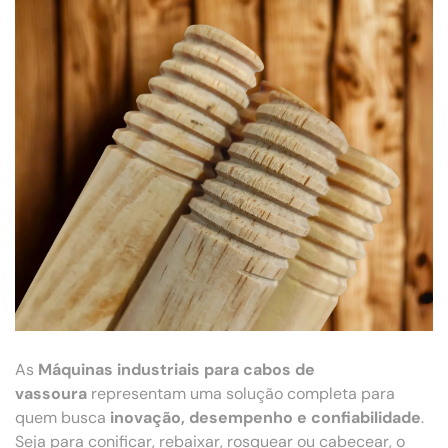
As
Máquinas industriais para cabos de
vassoura
representam uma solução completa para
quem busca
inovação, desempenho e confiabilidade
.
Seja para conificar, rebaixar, rosquear ou cabecear, o