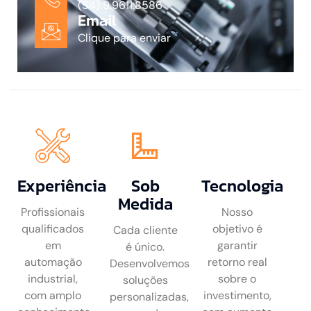
(54) 9.9611.8586
Email
Clique para enviar
Experiência
Sob
Tecnologia
Medida
Profissionais
Nosso
qualificados
objetivo é
Cada cliente
em
garantir
é único.
automação
retorno real
Desenvolvemos
industrial,
sobre o
soluções
com amplo
investimento,
personalizadas,