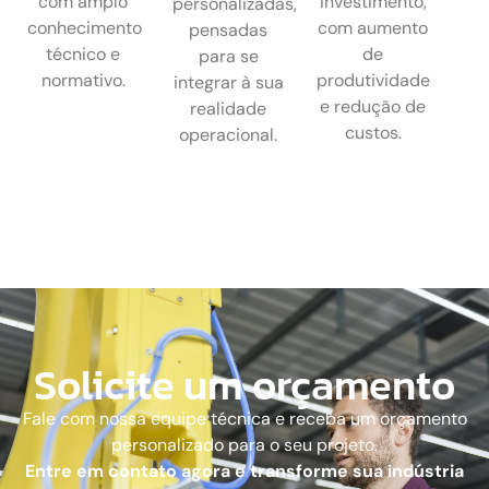
com amplo
investimento,
personalizadas,
conhecimento
com aumento
pensadas
técnico e
de
para se
normativo.
produtividade
integrar à sua
e redução de
realidade
custos.
operacional.
Solicite um orçamento
Fale com nossa equipe técnica e receba um orçamento
personalizado para o seu projeto.
Entre em contato agora e transforme sua indústria