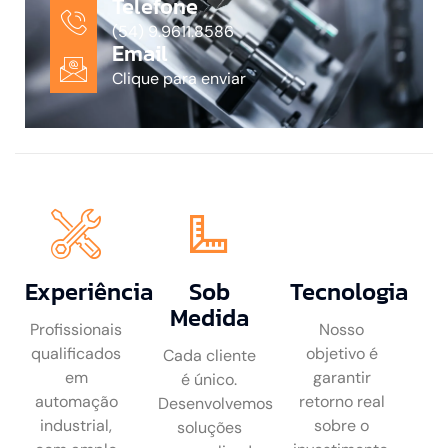
Telefone
(54) 9.9611.8586
Email
Clique para enviar
Experiência
Sob
Tecnologia
Medida
Profissionais
Nosso
qualificados
objetivo é
Cada cliente
em
garantir
é único.
automação
retorno real
Desenvolvemos
industrial,
sobre o
soluções