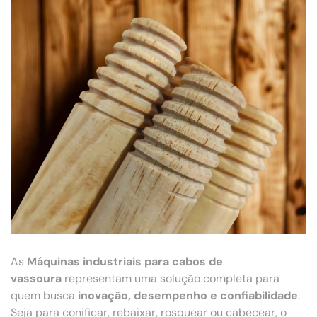
As
Máquinas industriais para cabos de
vassoura
representam uma solução completa para
quem busca
inovação, desempenho e confiabilidade
.
Seja para conificar, rebaixar, rosquear ou cabecear, o