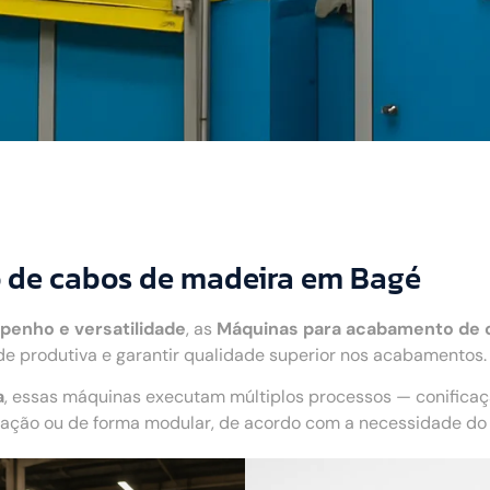
 de cabos de madeira em Bagé
penho e versatilidade
, as
Máquinas para acabamento de 
 produtiva e garantir qualidade superior nos acabamentos.
a
, essas máquinas executam múltiplos processos — conifica
ão ou de forma modular, de acordo com a necessidade do c