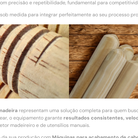
m precisão e repetibilidade, fundamental para competitivi
sob medida para integrar perfeitamente ao seu processo pro
madeira
representam uma solução completa para quem bus
ecear, o equipamento garante
resultados consistentes, velo
tor madeireiro e de utensílios manuais.
ão da sua produção com
Máquinas para acabamento de cab