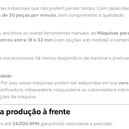
nhas industriais que não podem perder tempo. Com capacidad
 de 30 peças por minuto
, sem comprometer a qualidade.
s, ancinhos ou outras ferramentas manuais, as
Máquinas par
etros entre 19 e 32 mm
(com opções sob medida) e compr
e nos processos, há menos desperdício de material e pratic
idade
. Por isso, essas máquinas podem ser adquiridas em sua
vers
onificadora, rebaixadeira, rosquiadeira ou cabeceadora individ
nções da máquina.
a produção à frente
m até
24.000 RPM
, garantindo velocidade e precisão.