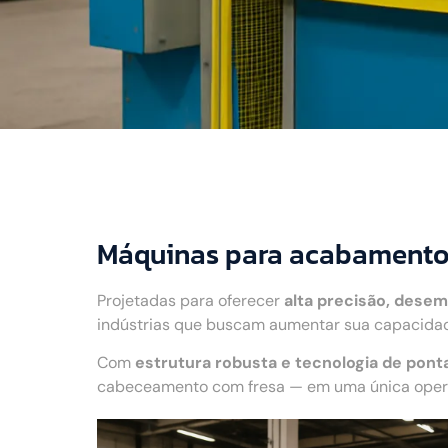
Máquinas para acabamento
Projetadas para oferecer
alta precisão, desem
indústrias que buscam aumentar sua capacidade
Com
estrutura robusta e tecnologia de pont
cabeceamento com fresa — em uma única operaç