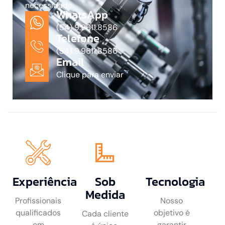
necessidade.
WhatsApp
(54) 9.9611.8586
Telefone
(54) 9.9611.8586
Email
Clique para enviar
Experiência
Sob
Tecnologia
Medida
Profissionais
Nosso
qualificados
objetivo é
Cada cliente
em
garantir