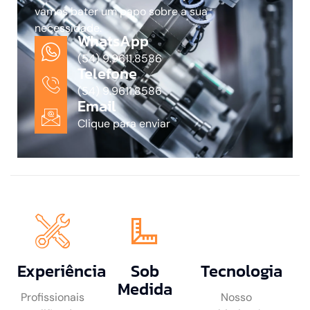
vamos bater um papo sobre a sua
necessidade.
WhatsApp
(54) 9.9611.8586
Telefone
(54) 9.9611.8586
Email
Clique para enviar
Experiência
Sob
Tecnologia
Medida
Profissionais
Nosso