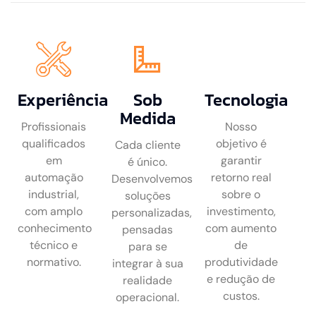
Experiência
Sob
Tecnologia
Medida
Profissionais
Nosso
qualificados
objetivo é
Cada cliente
em
garantir
é único.
automação
retorno real
Desenvolvemos
industrial,
sobre o
soluções
com amplo
investimento,
personalizadas,
conhecimento
com aumento
pensadas
técnico e
de
para se
normativo.
produtividade
integrar à sua
e redução de
realidade
custos.
operacional.