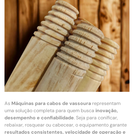
As
Máquinas para cabos de vassoura
representam
uma solução completa para quem busca
inovação,
desempenho e confiabilidade
. Seja para conificar,
rebaixar, rosquear ou cabecear, o equipamento garante
resultados consistentes, velocidade de operação e