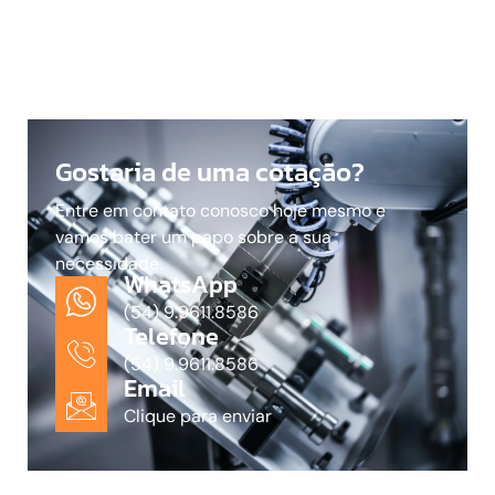
Gostaria de uma cotação?
Entre em contato conosco hoje mesmo e
vamos bater um papo sobre a sua
necessidade.
WhatsApp
(54) 9.9611.8586
Telefone
(54) 9.9611.8586
Email
Clique para enviar