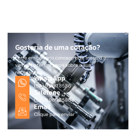
Gostaria de uma cotação?
Entre em contato conosco hoje mesmo e
vamos bater um papo sobre a sua
necessidade.
WhatsApp
(54) 9.9611.8586
Telefone
(54) 9.9611.8586
Email
Clique para enviar