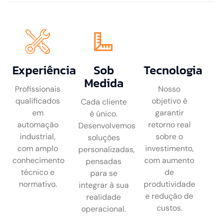
Experiência
Sob
Tecnologia
Medida
Profissionais
Nosso
qualificados
objetivo é
Cada cliente
em
garantir
é único.
automação
retorno real
Desenvolvemos
industrial,
sobre o
soluções
com amplo
investimento,
personalizadas,
conhecimento
com aumento
pensadas
técnico e
de
para se
normativo.
produtividade
integrar à sua
e redução de
realidade
custos.
operacional.