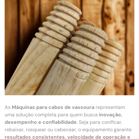
As
Máquinas para cabos de vassoura
representam
uma solução completa para quem busca
inovação,
desempenho e confiabilidade
. Seja para conificar,
rebaixar, rosquear ou cabecear, o equipamento garante
resultados consistentes, velocidade de operação e