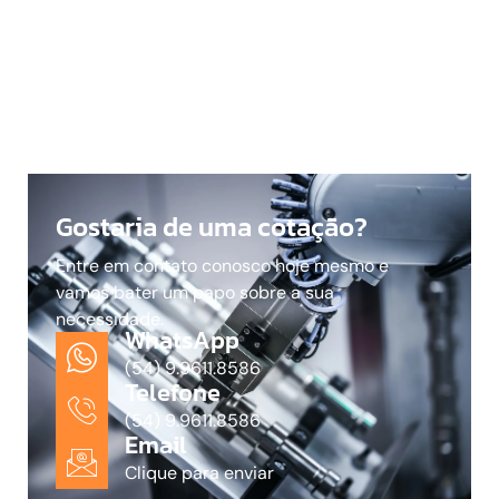
Gostaria de uma cotação?
Entre em contato conosco hoje mesmo e
vamos bater um papo sobre a sua
necessidade.
WhatsApp
(54) 9.9611.8586
Telefone
(54) 9.9611.8586
Email
Clique para enviar