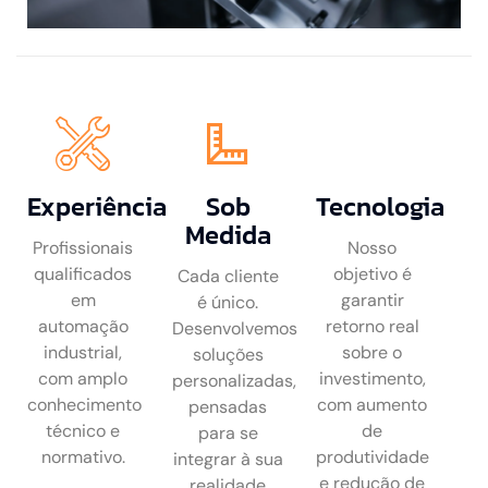
Experiência
Sob
Tecnologia
Medida
Profissionais
Nosso
qualificados
objetivo é
Cada cliente
em
garantir
é único.
automação
retorno real
Desenvolvemos
industrial,
sobre o
soluções
com amplo
investimento,
personalizadas,
conhecimento
com aumento
pensadas
técnico e
de
para se
normativo.
produtividade
integrar à sua
e redução de
realidade