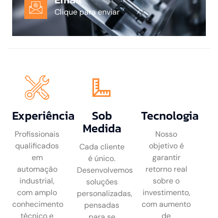
Clique para enviar
Experiência
Sob
Tecnologia
Medida
Profissionais
Nosso
qualificados
objetivo é
Cada cliente
em
garantir
é único.
automação
retorno real
Desenvolvemos
industrial,
sobre o
soluções
com amplo
investimento,
personalizadas,
conhecimento
com aumento
pensadas
técnico e
de
para se