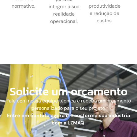
normativo.
produtividade
integrar à sua
e redução de
realidade
custos.
operacional.
Solicite um orçamento
Fale com nossa equipe técnica e receba um orçamento
personalizado para o seu projeto.
Entre em contato agora e transforme sua indústria
com a LZMAQ.