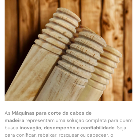
As
Máquinas para corte de cabos de
madeira
representam uma solução completa para quem
busca
inovação, desempenho e confiabilidade
. Seja
para conificar, rebaixar, rosquear ou cabecear, o