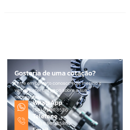
Gostaria de uma cotação?
Entre em contato conosco hoje mesmo e
vamos bater um papo sobre a sua
necessidade.
WhatsApp
(54) 9.9611.8586
Telefone
(54) 9.9611.8586
Email