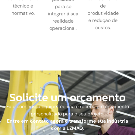
técnico e
de
para se
normativo.
produtividade
integrar à sua
e redução de
realidade
custos.
operacional.
Solicite um orçamento
Fale com nossa equipe técnica e receba um orçamento
personalizado para o seu projeto.
Entre em contato agora e transforme sua indústria
com a LZMAQ.