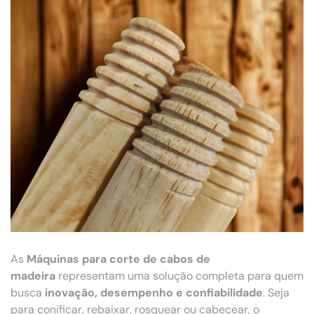
As
Máquinas para corte de cabos de
madeira
representam uma solução completa para quem
busca
inovação, desempenho e confiabilidade
. Seja
para conificar, rebaixar, rosquear ou cabecear, o