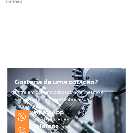
madeira.
Gostaria de uma cotação?
Entre em contato conosco hoje mesmo e
vamos bater um papo sobre a sua
necessidade.
WhatsApp
(54) 9.9611.8586
Telefone