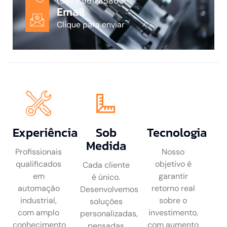
(54) 9.9611.8586
Email
Clique para enviar
Experiência
Sob
Tecnologia
Medida
Profissionais
Nosso
qualificados
objetivo é
Cada cliente
em
garantir
é único.
automação
retorno real
Desenvolvemos
industrial,
sobre o
soluções
com amplo
investimento,
personalizadas,
conhecimento
com aumento
pensadas