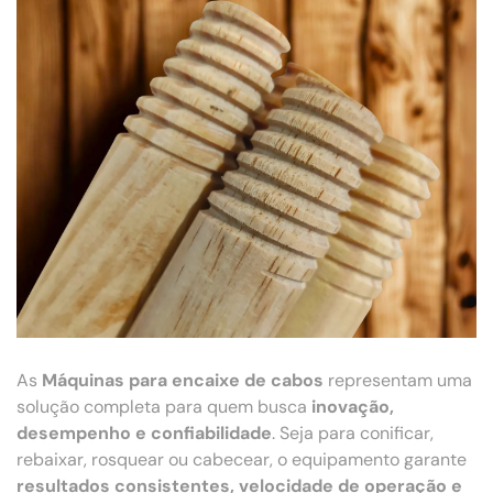
As
Máquinas para encaixe de cabos
representam uma
solução completa para quem busca
inovação,
desempenho e confiabilidade
. Seja para conificar,
rebaixar, rosquear ou cabecear, o equipamento garante
resultados consistentes, velocidade de operação e