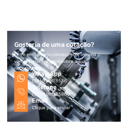
Gostaria de uma cotação?
Entre em contato conosco hoje mesmo e
vamos bater um papo sobre a sua
necessidade.
WhatsApp
(54) 9.9611.8586
Telefone
(54) 9.9611.8586
Email
Clique para enviar