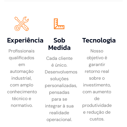
Experiência
Sob
Tecnologia
Medida
Profissionais
Nosso
qualificados
objetivo é
Cada cliente
em
garantir
é único.
automação
retorno real
Desenvolvemos
industrial,
sobre o
soluções
com amplo
investimento,
personalizadas,
conhecimento
com aumento
pensadas
técnico e
de
para se
normativo.
produtividade
integrar à sua
e redução de
realidade
custos.
operacional.