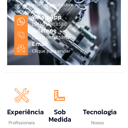
vamos bater um papo sobre a sua
necessidade.
WhatsApp
(54) 9.9611.8586
Telefone
(54) 9.9611.8586
Email
Clique para enviar
Experiência
Sob
Tecnologia
Medida
Profissionais
Nosso