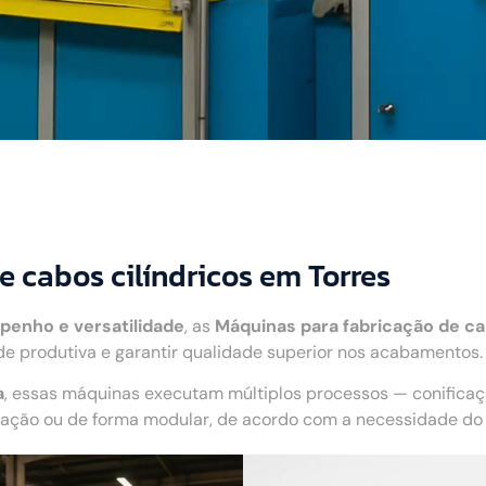
 cabos cilíndricos em Torres
penho e versatilidade
, as
Máquinas para fabricação de ca
 produtiva e garantir qualidade superior nos acabamentos. 
a
, essas máquinas executam múltiplos processos — conifica
ão ou de forma modular, de acordo com a necessidade do c