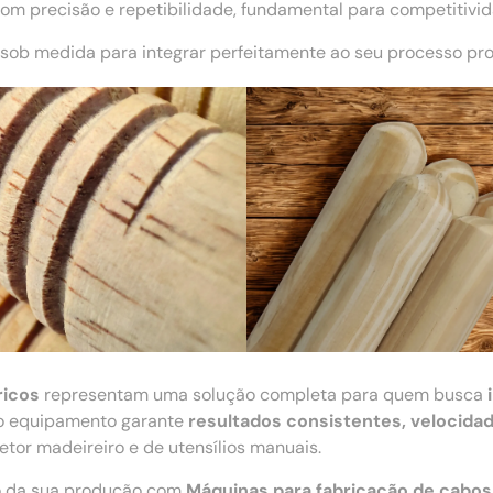
m precisão e repetibilidade, fundamental para competitivi
sob medida para integrar perfeitamente ao seu processo pro
ricos
representam uma solução completa para quem busca
, o equipamento garante
resultados consistentes, velocida
tor madeireiro e de utensílios manuais.
ão da sua produção com
Máquinas para fabricação de cabos 