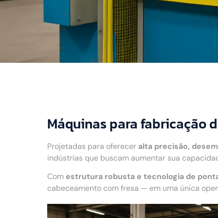
Máquinas para fabricação de
Projetadas para oferecer
alta precisão, desem
indústrias que buscam aumentar sua capacidade
Com
estrutura robusta e tecnologia de pont
cabeceamento com fresa — em uma única operaç