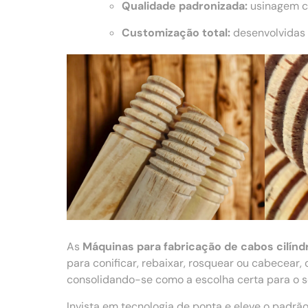
Qualidade padronizada:
usinagem co
Customização total:
desenvolvidas 
As
Máquinas para fabricação de cabos cilínd
para conificar, rebaixar, rosquear ou cabecear
consolidando-se como a escolha certa para o se
Invista em tecnologia de ponta e eleve o padr