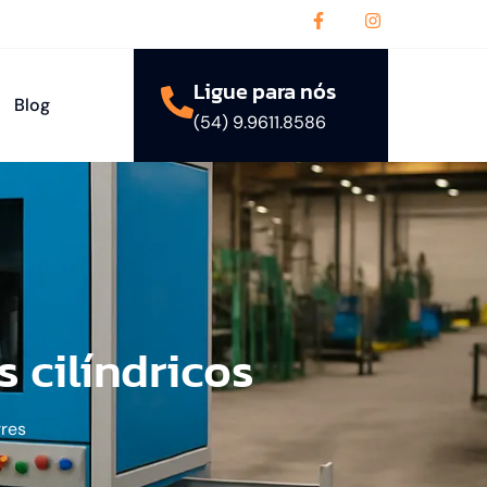
Ligue para nós
Blog
(54) 9.9611.8586
 cilíndricos
rres