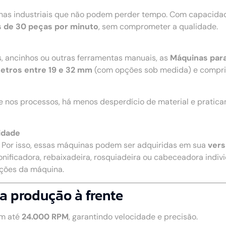
nhas industriais que não podem perder tempo. Com capacidad
 de 30 peças por minuto
, sem comprometer a qualidade.
s, ancinhos ou outras ferramentas manuais, as
Máquinas para
etros entre 19 e 32 mm
(com opções sob medida) e compr
e nos processos, há menos desperdício de material e pratic
idade
. Por isso, essas máquinas podem ser adquiridas em sua
vers
onificadora, rebaixadeira, rosquiadeira ou cabeceadora individ
nções da máquina.
a produção à frente
m até
24.000 RPM
, garantindo velocidade e precisão.