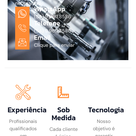
necessidade.
WhatsApp
(54) 9.9611.8586
Telefone
(54) 9.9611.8586
Email
Clique para enviar
Experiência
Sob
Tecnologia
Medida
Profissionais
Nosso
qualificados
objetivo é
Cada cliente
em
garantir