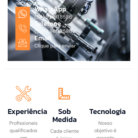
necessidade.
WhatsApp
(54) 9.9611.8586
Telefone
(54) 9.9611.8586
Email
Clique para enviar
Experiência
Sob
Tecnologia
Medida
Profissionais
Nosso
qualificados
objetivo é
Cada cliente
em
garantir