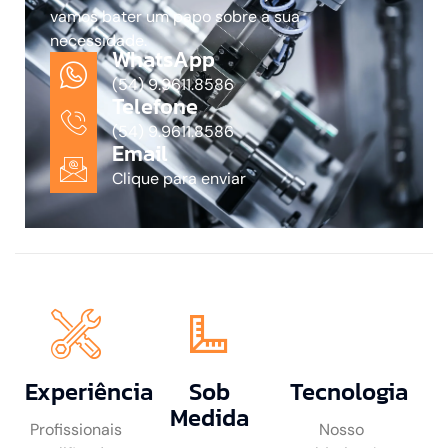
vamos bater um papo sobre a sua
necessidade.
WhatsApp
(54) 9.9611.8586
Telefone
(54) 9.9611.8586
Email
Clique para enviar
Experiência
Sob
Tecnologia
Medida
Profissionais
Nosso