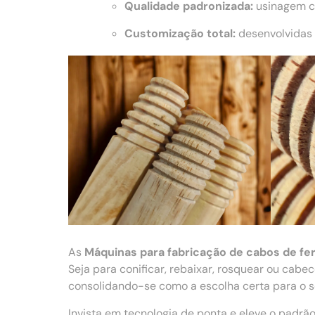
Qualidade padronizada:
usinagem co
Customização total:
desenvolvidas 
As
Máquinas para fabricação de cabos de f
Seja para conificar, rebaixar, rosquear ou cab
consolidando-se como a escolha certa para o se
Invista em tecnologia de ponta e eleve o padr