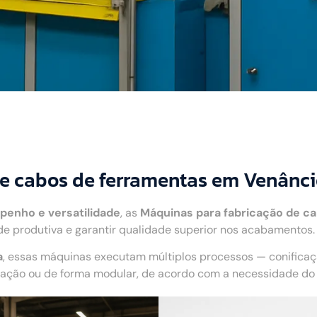
e cabos de ferramentas em Venânci
penho e versatilidade
, as
Máquinas para fabricação de c
 produtiva e garantir qualidade superior nos acabamentos.
a
, essas máquinas executam múltiplos processos — conifica
ão ou de forma modular, de acordo com a necessidade do c