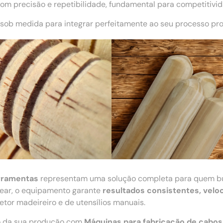
m precisão e repetibilidade, fundamental para competitivi
sob medida para integrar perfeitamente ao seu processo pro
erramentas
representam uma solução completa para quem 
ecear, o equipamento garante
resultados consistentes, velo
tor madeireiro e de utensílios manuais.
ão da sua produção com
Máquinas para fabricação de cabos