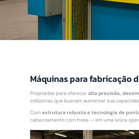
Máquinas para fabricação d
Projetadas para oferecer
alta precisão, desem
indústrias que buscam aumentar sua capacidade
Com
estrutura robusta e tecnologia de pont
cabeceamento com fresa — em uma única operaç