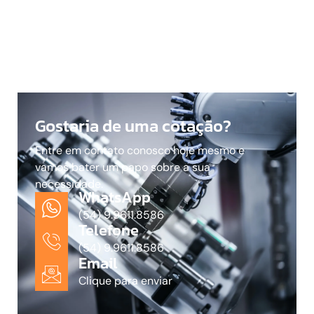
Gostaria de uma cotação?
Entre em contato conosco hoje mesmo e
vamos bater um papo sobre a sua
necessidade.
WhatsApp
(54) 9.9611.8586
Telefone
(54) 9.9611.8586
Email
Clique para enviar