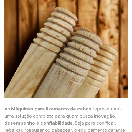
As
Máquinas para lixamento de cabos
representam
uma solução completa para quem busca
inovação,
desempenho e confiabilidade
. Seja para conificar,
rebaixar, rosquear ou cabecear, o equipamento garante