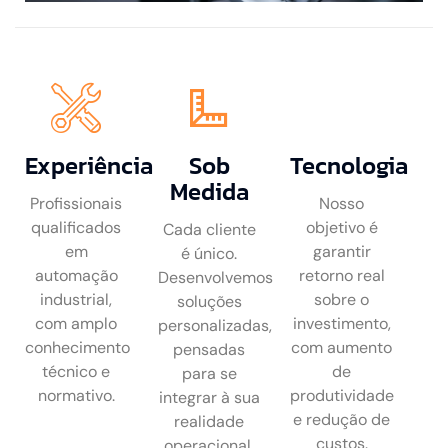
Experiência
Sob
Tecnologia
Medida
Profissionais
Nosso
qualificados
objetivo é
Cada cliente
em
garantir
é único.
automação
retorno real
Desenvolvemos
industrial,
sobre o
soluções
com amplo
investimento,
personalizadas,
conhecimento
com aumento
pensadas
técnico e
de
para se
normativo.
produtividade
integrar à sua
e redução de
realidade
custos.
operacional.