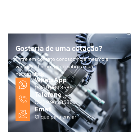
Gostaria de uma cotação?
Entre em contato conosco hoje mesmo e
vamos bater um papo sobre a sua
necessidade.
WhatsApp
(54) 9.9611.8586
Telefone
(54) 9.9611.8586
Email
Clique para enviar