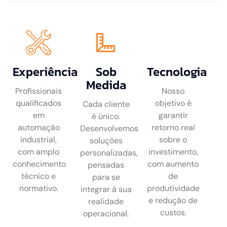
Experiência
Sob
Tecnologia
Medida
Profissionais
Nosso
qualificados
objetivo é
Cada cliente
em
garantir
é único.
automação
retorno real
Desenvolvemos
industrial,
sobre o
soluções
com amplo
investimento,
personalizadas,
conhecimento
com aumento
pensadas
técnico e
de
para se
normativo.
produtividade
integrar à sua
e redução de
realidade
custos.
operacional.