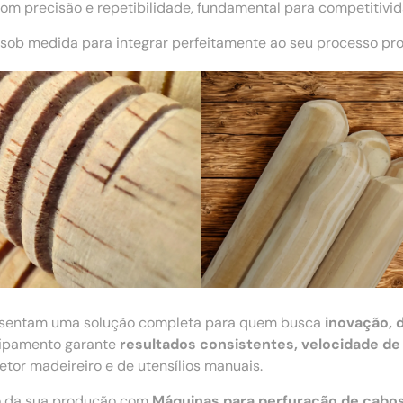
m precisão e repetibilidade, fundamental para competitivi
sob medida para integrar perfeitamente ao seu processo pro
sentam uma solução completa para quem busca
inovação, 
quipamento garante
resultados consistentes, velocidade de
tor madeireiro e de utensílios manuais.
ão da sua produção com
Máquinas para perfuração de cabo