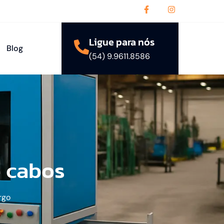
Ligue para nós
Blog
(54) 9.9611.8586
e cabos
rgo