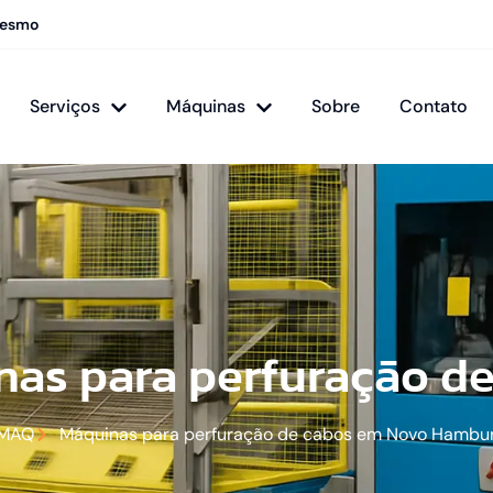
mesmo
Serviços
Máquinas
Sobre
Contato
as para perfuração d
ZMAQ
Máquinas para perfuração de cabos em Novo Hambu