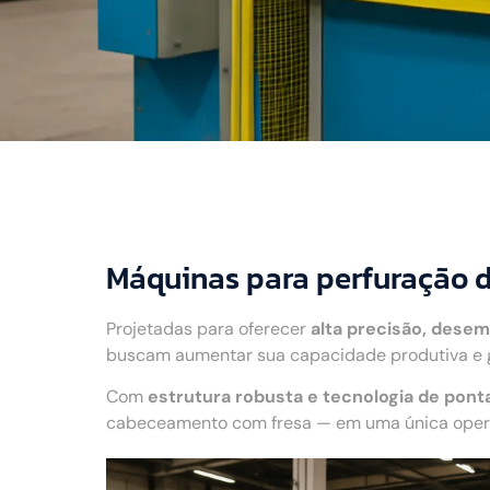
Máquinas para perfuração
Projetadas para oferecer
alta precisão, desem
buscam aumentar sua capacidade produtiva e g
Com
estrutura robusta e tecnologia de pont
cabeceamento com fresa — em uma única operaç