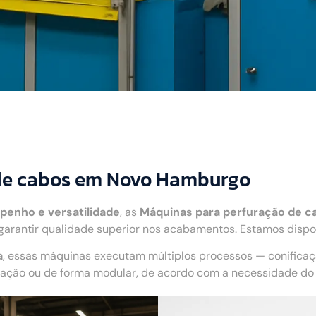
 de cabos em Novo Hamburgo
penho e versatilidade
, as
Máquinas para perfuração de c
arantir qualidade superior nos acabamentos. Estamos disp
a
, essas máquinas executam múltiplos processos — conifica
ão ou de forma modular, de acordo com a necessidade do c