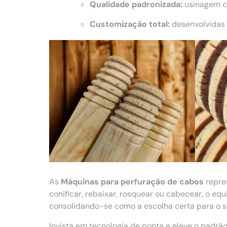
Qualidade padronizada:
usinagem co
Customização total:
desenvolvidas 
As
Máquinas para perfuração de cabos
repre
conificar, rebaixar, rosquear ou cabecear, o e
consolidando-se como a escolha certa para o se
Invista em tecnologia de ponta e eleve o padr